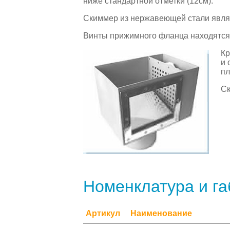
ниже стандартной отметки (12см).
Скиммер из нержавеющей стали явля
Винты прижимного фланца находятся 
Кр
и 
пл
Ск
Номенклатура и г
Артикул
Наименование