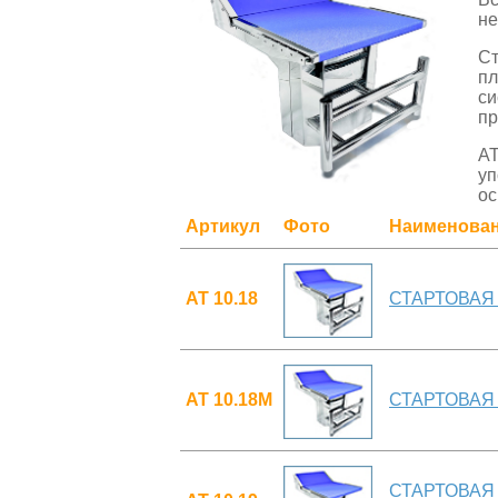
не
Ст
пл
си
пр
АТ
уп
ос
Артикул
Фото
Наименова
АТ 10.18
СТАРТОВАЯ
АТ 10.18М
СТАРТОВАЯ 
СТАРТОВАЯ