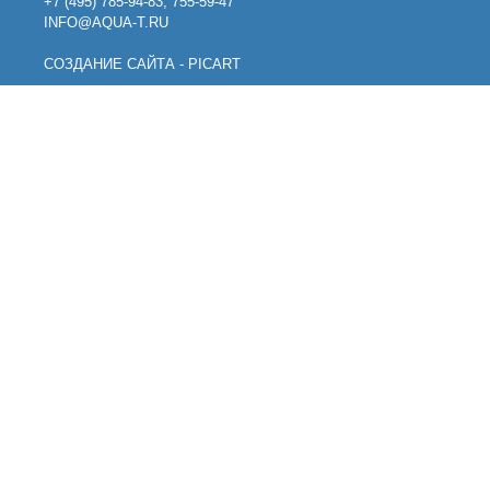
+7 (495) 785-94-83, 755-59-47
INFO@AQUA-T.RU
СОЗДАНИЕ САЙТА - PICART