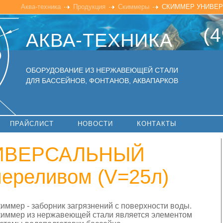
Аква-техника
Продукция
Скиммеры
СКИММЕР УНИВЕРСА
(4
АКВА-ТЕХНИКА
ОБОРУДОВАНИЕ ИЗ НЕРЖАВЕЮЩЕЙ СТАЛИ
ДЛЯ БАССЕЙНОВ, ФОНТАНОВ, АКВАПАРКОВ
ПРАЙСЛИСТ
НОВОСТИ
КОНТАКТЫ
ИВЕРСАЛЬНЫЙ
переливом (V=25л)
иммер - заборник загрязнений с поверхности воды.
иммер из нержавеющей стали является элементом