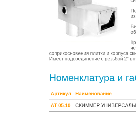
си
Пе
из
Ви
об
Кр
че
соприкосновения плитки и корпуса ск
Имеет подсоединение с резьбой 2" вн
Номенклатура и г
Артикул
Наименование
АТ 05.10
СКИММЕР УНИВЕРСАЛЬНЫЙ