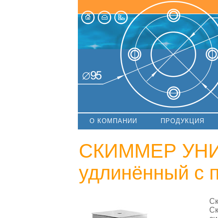
О КОМПАНИИ
ПРОДУКЦИЯ
СКИММЕР УН
удлинённый с 
Ск
Ск