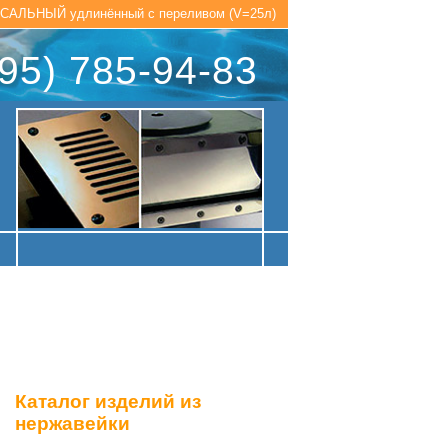
ЛЬНЫЙ удлинённый с переливом (V=25л)
95) 785-94-83
Каталог изделий из
нержавейки